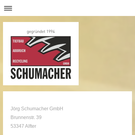
Jörg Schumacher GmbH
Brunnenstr.
39
53347
Alfter